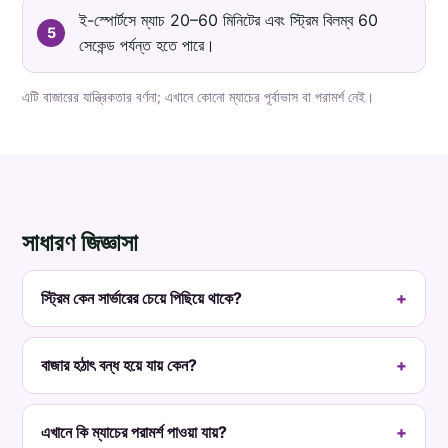
ই-স্পোর্টসে ম্যাচ 20–60 মিনিটের এবং স্ট্রিম বিলম্ব 60
সেকেন্ড পর্যন্ত হতে পারে।
এটি বাজারের যান্ত্রিকতার বর্ণনা; এখানে কোনো ম্যাচের পূর্বাভাস বা পরামর্শ নেই।
সাধারণ জিজ্ঞাসা
স্ট্রিম কেন সার্ভারের চেয়ে পিছিয়ে থাকে?
বাজার হঠাৎ বন্ধ হয়ে যায় কেন?
এখানে কি ম্যাচের পরামর্শ পাওয়া যায়?