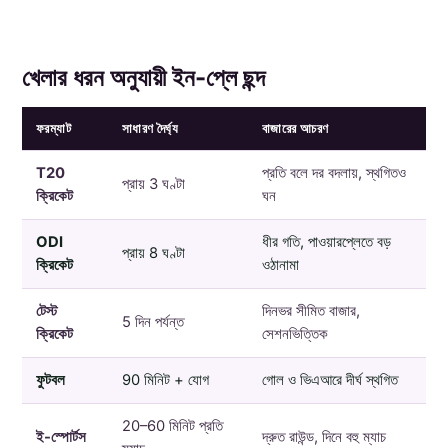
খেলার ধরন অনুযায়ী ইন-প্লে ছন্দ
ফরম্যাট
সাধারণ দৈর্ঘ্য
বাজারের আচরণ
T20
প্রতি বলে দর বদলায়, স্থগিতও
প্রায় 3 ঘণ্টা
ক্রিকেট
ঘন
ODI
ধীর গতি, পাওয়ারপ্লেতে বড়
প্রায় 8 ঘণ্টা
ক্রিকেট
ওঠানামা
টেস্ট
দিনভর সীমিত বাজার,
5 দিন পর্যন্ত
ক্রিকেট
সেশনভিত্তিক
ফুটবল
90 মিনিট + যোগ
গোল ও ভিএআরে দীর্ঘ স্থগিত
20–60 মিনিট প্রতি
ই-স্পোর্টস
দ্রুত রাউন্ড, দিনে বহু ম্যাচ