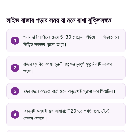
লাইভ বাজার পড়ার সময় যা মনে রাখা যুক্তিসঙ্গত
পর্দার ছবি সার্ভারের চেয়ে 5–30 সেকেন্ড পিছিয়ে — সিদ্ধান্তের
ভিত্তি সবসময় পুরনো তথ্য।
বাজার স্থগিত হওয়া ত্রুটি নয়; গুরুত্বপূর্ণ মুহূর্তে এটি নকশার
অংশ।
«দর বদলে গেছে» বার্তা মানে অনুরোধটি পুরনো দরে গিয়েছিল।
ফরম্যাট অনুযায়ী ছন্দ আলাদা: T20-তে প্রতি বলে, টেস্টে
সেশনে সেশনে।