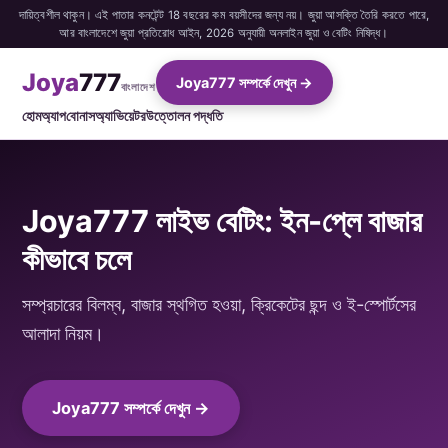
দায়িত্বশীল থাকুন। এই পাতার কনটেন্ট 18 বছরের কম বয়সীদের জন্য নয়। জুয়া আসক্তি তৈরি করতে পারে,
আর বাংলাদেশে জুয়া প্রতিরোধ আইন, 2026 অনুযায়ী অনলাইন জুয়া ও বেটিং নিষিদ্ধ।
Joya
777
Joya777 সম্পর্কে দেখুন →
বাংলাদেশ
হোম
অ্যাপ
বোনাস
অ্যাভিয়েটর
উত্তোলন পদ্ধতি
Joya777 লাইভ বেটিং: ইন-প্লে বাজার
কীভাবে চলে
সম্প্রচারের বিলম্ব, বাজার স্থগিত হওয়া, ক্রিকেটের ছন্দ ও ই-স্পোর্টসের
আলাদা নিয়ম।
Joya777 সম্পর্কে দেখুন →